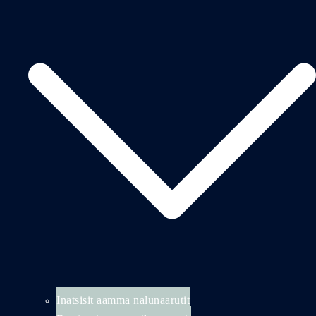
Inatsisit aamma nalunaarutit