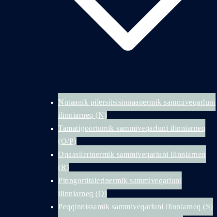
Nutaanik pilersitsisinnaanermik sammiveqarluni
ilinniarneq (N)
Tamatigoortumik sammiveqarluni ilinniarneq
(O/P)
Oqaasilerinermik sammiveqarluni ilinniarneq
(R)
Pinngortitalerinermik sammiveqarluni
ilinniarneq (Q)
Peqqinnissamik sammiveqarluni ilinniarneq (S)