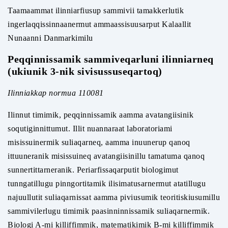
Taamaammat ilinniarfiusup sammivii tamakkerlutik
ingerlaqqissinnaanermut ammaassisuusarput Kalaallit
Nunaanni Danmarkimilu
Peqqinnissamik sammiveqarluni ilinniarneq
(ukiunik 3-nik sivisussuseqartoq)
Ilinniakkap normua 110081
Ilinnut timimik, peqqinnissamik aamma avatangiisinik
soqutiginnittumut. Illit nuannaraat laboratoriami
misissuinermik suliaqarneq, aamma inuunerup qanoq
ittuuneranik misissuineq avatangiisinillu tamatuma qanoq
sunnertittarneranik. Periarfissaqarputit biologimut
tunngatillugu pinngortitamik ilisimatusarnermut atatillugu
najuullutit suliaqarnissat aamma piviusumik teoritiskiusumillu
sammivilerlugu timimik paasinninnissamik suliaqarnermik.
Biologi A-mi killiffimmik, matematikimik B-mi killiffimmik