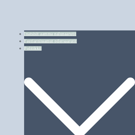
Inatsisit aamma nalunaarutit
Feeriarnissamut pilersaarutit
Politikkit