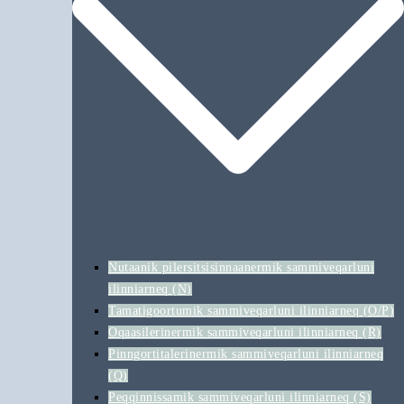
Nutaanik pilersitsisinnaanermik sammiveqarluni
ilinniarneq (N)
Tamatigoortumik sammiveqarluni ilinniarneq (O/P)
Oqaasilerinermik sammiveqarluni ilinniarneq (R)
Pinngortitalerinermik sammiveqarluni ilinniarneq
(Q)
Peqqinnissamik sammiveqarluni ilinniarneq (S)