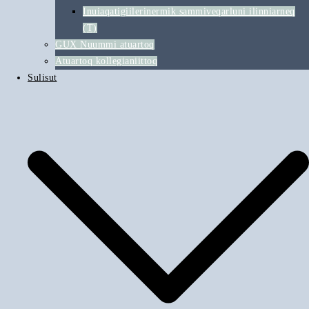
Inuiaqatigiilerinermik sammiveqarluni ilinniarneq
(T)
GUX Nuummi atuartoq
Atuartoq kollegianiittoq
Sulisut