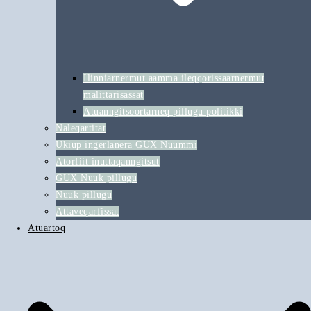
Ilinniarnermut aamma ileqqorissaarnermut
malittarisassat
Atuanngitsoortarneq pillugu politikki
Naleqartitat
Ukiup ingerlanera GUX Nuummi
Atorfiit inuttaqanngitsut
GUX Nuuk pillugu
Nuuk pillugu
Attaveqarfissat
Atuartoq