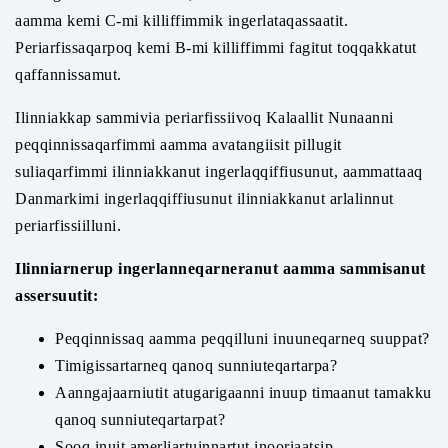
aamma kemi C-mi killiffimmik ingerlataqassaatit.
Periarfissaqarpoq kemi B-mi killiffimmi fagitut toqqakkatut
qaffannissamut.
Ilinniakkap sammivia periarfissiivoq Kalaallit Nunaanni
peqqinnissaqarfimmi aamma avatangiisit pillugit
suliaqarfimmi ilinniakkanut ingerlaqqiffiusunut, aammattaaq
Danmarkimi ingerlaqqiffiusunut ilinniakkanut arlalinnut
periarfissiilluni.
Ilinniarnerup ingerlanneqarneranut aamma sammisanut
assersuutit:
Peqqinnissaq aamma peqqilluni inuuneqarneq suuppat?
Timigissartarneq qanoq sunniuteqartarpa?
Aanngajaarniutit atugarigaanni inuup timaanut tamakku
qanoq sunniuteqartarpat?
Sooq inuit amerliartuinnartut inooriaatsip