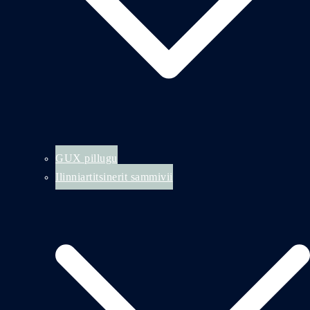
GUX pillugu
Ilinniartitsinerit sammivii