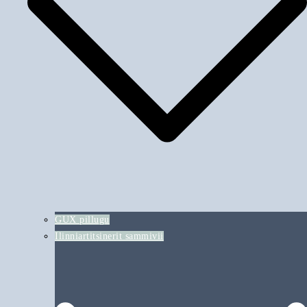
GUX pillugu
Ilinniartitsinerit sammivii