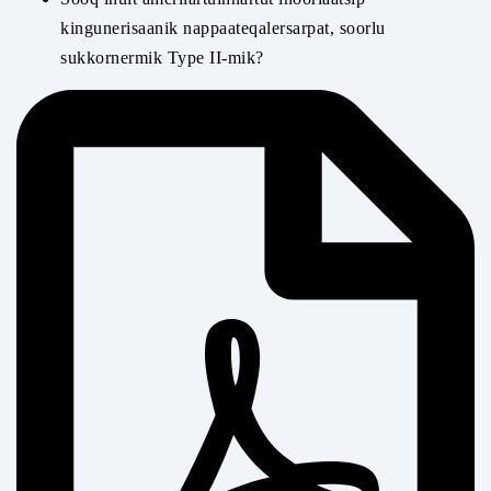
kingunerisaanik nappaateqalersarpat, soorlu
sukkornermik Type II-mik?