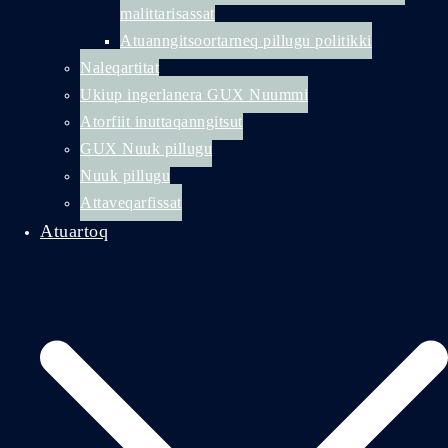
malittarisassat
Atuanngitsoortarneq pillugu politikki
Naleqartitat
Ukiup ingerlanera GUX Nuummi
Atorfiit inuttaqanngitsut
GUX Nuuk pillugu
Nuuk pillugu
Attaveqarfissat
Atuartoq