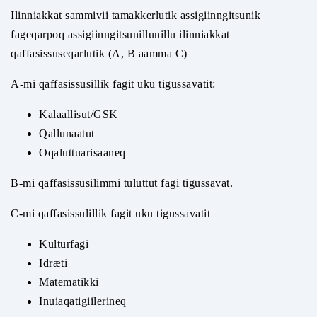
Ilinniakkat sammivii tamakkerlutik assigiinngitsunik
fageqarpoq assigiinngitsunillunillu ilinniakkat
qaffasissuseqarlutik (A, B aamma C)
A-mi qaffasissusillik fagit uku tigussavatit:
Kalaallisut/GSK
Qallunaatut
Oqaluttuarisaaneq
B-mi qaffasissusilimmi tuluttut fagi tigussavat.
C-mi qaffasissulillik fagit uku tigussavatit
Kulturfagi
Idræti
Matematikki
Inuiaqatigiilerineq