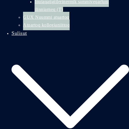
Inuiaqatigiilerinermik sammiveqarluni
ilinniarneq (T)
GUX Nuummi atuartoq
Atuartoq kollegianiittoq
Sulisut