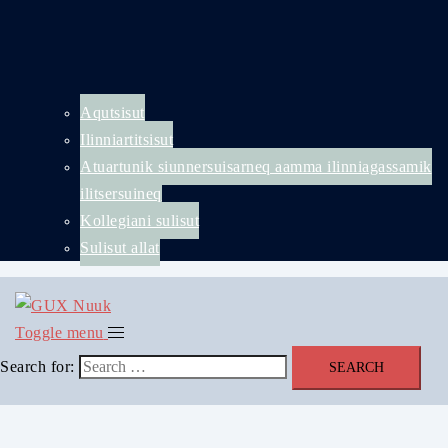
Aqutsisut
Ilinniartitsisut
Atuartunik siunnersuisarneq aamma ilinniagassamik
ilitsersuineq
Kollegiani sulisut
Sulisut allat
Toggle menu
Search for: