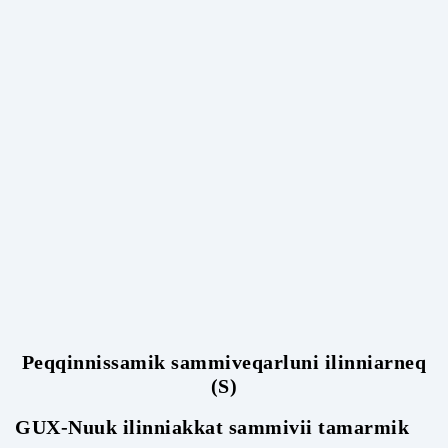
Peqqinnissamik sammiveqarluni ilinniarneq
(S)
GUX-Nuuk ilinniakkat sammivii tamarmik