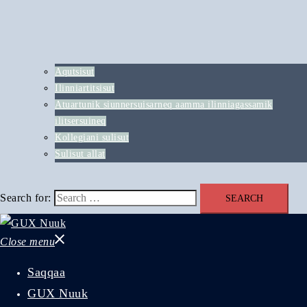
Aqutsisut
Ilinniartitsisut
Atuartunik siunnersuisarneq aamma ilinniagassamik
ilitsersuineq
Kollegiani sulisut
Sulisut allat
Search for:
Close menu
Saqqaa
GUX Nuuk