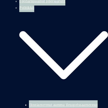
Feeriarnissamut pilersaarutit
Politikkit
Ilinniarnermut aamma ileqqorissaarnermut